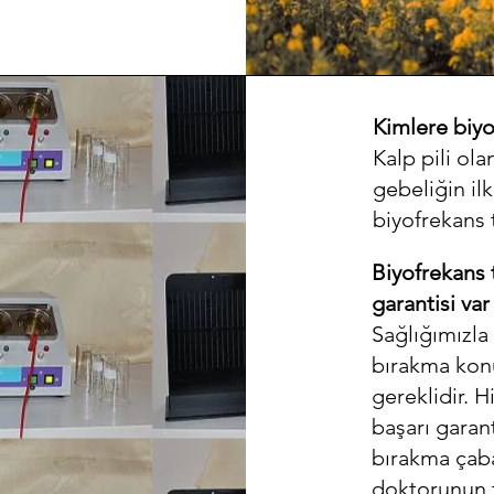
Kimlere biyo
Kalp pili ola
gebeliğin il
biyofrekans 
Biyofrekans 
garantisi var
Sağlığımızla 
bırakma konu
gereklidir. 
başarı garant
bırakma çaba
doktorunun t