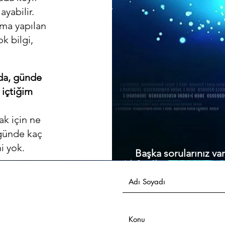
yabilir.
ama yapılan
k bilgi,
ada, günde
 içtiğim
ak için ne
 günde kaç
i yok.
Başka sorularınız va
Adı Soyadı