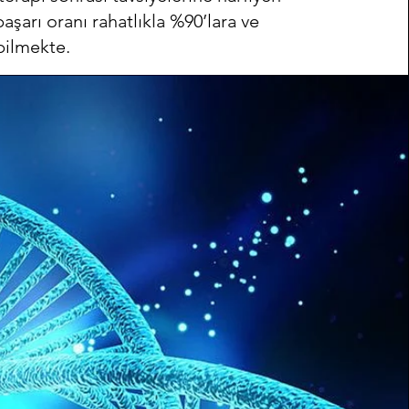
şarı oranı rahatlıkla %90’lara ve
bilmekte.