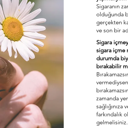
Sigaranın za
olduğunda bi
gerçekten ka
ve son bir ad
Sigara içmey
sigara içme 
durumda biyo
bırakabilir 
Bırakamazsın
vermediyseni
bırakamazsını
zamanda yeni
sağlığınıza 
farkındalık 
gelmelisiniz.