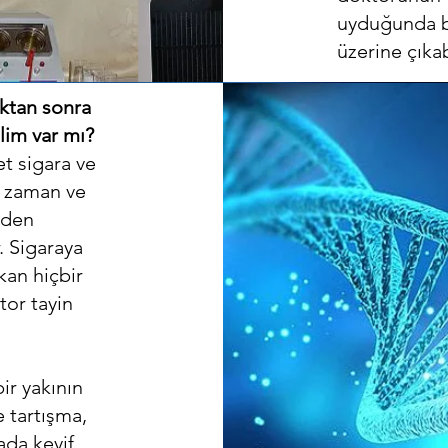
uyduğunda ba
üzerine çıka
ıktan sonra
lim var mı?
t sigara ve
k, zaman ve
iden
 Sigaraya
kan hiçbir
tor tayin
ir yakının
e tartışma,
ada keyif