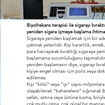
Biyofrekans terapisi ile sigarayı bırakt
yeniden sigara içmeye başlama ihtima
Sigaraya yeniden başlamak için bir ade
çakmak yeterlidir. Kişi kararlılık, eme
para harcayarak bıraktığı sigaraya yen
başlamama sorumluluğunu taşımalıdır.
yeniden başlamasın diye, sigarayı bıra
kişiye engel olması için polis veya dok
edilemez.
Kişi “kötü” veya “iyi” sayısı milyonlara
ulaşabilecek “bahanelere” sığınarak (b
vefatı, astına veya üstüne kızma, biriyl
çok mutlu olma, çok güzel bir manzar