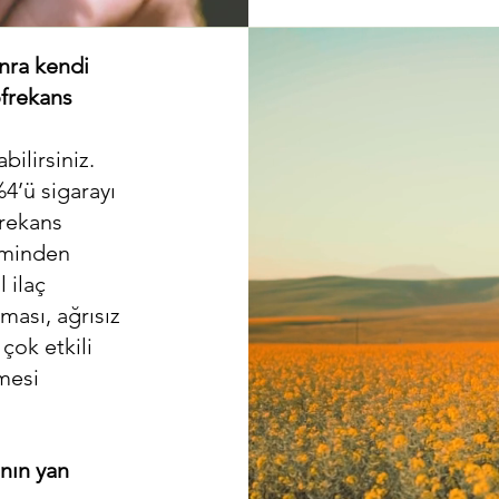
onra kendi
ofrekans
bilirsiniz.
%4’ü sigarayı
frekans
eminden
 ilaç
ması, ağrısız
çok etkili
lmesi
anın yan